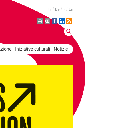
Fr
De
It
En
zione
Iniziative culturali
Notizie