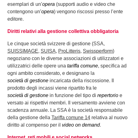
esemplari di un’
opera
(supporti audio e video che
contengono un’
opera
) vengono riscossi presso l’ente
editore.
Diritti relativi alla gestione collettiva obbligatoria
Le cinque società svizzere di gestione (SSA,
SUISSIMAGE
,
SUISA
,
ProLitteris
,
Swissperform
)
negoziano con le diverse associazioni di utilizzatori e
utilizzatrici delle opere una
tariffa comune
, specifica ad
ogni ambito considerato, e designano la
società di gestione
incaricata della riscossione. Il
prodotto degli incassi viene ripartito fra le
società di gestione
in funzione del tipo di
repertorio
e
versato ai rispettivi membri. Il versamento avviene con
scadenza annuale. La SSA è la società responsabile
della gestione della
Tariffa comune 14
relativa al nuovo
diritto al compenso per il
video on demand
.
Internet, reti mobili e social networks