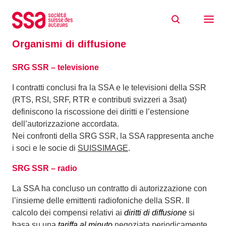
Skip to content
Home
Utilizzare delle opere
Organismi di diffusione
Organismi di diffusione
SRG SSR – televisione
I contratti conclusi fra la SSA e le televisioni della SSR
(RTS, RSI, SRF, RTR e contributi svizzeri a 3sat)
definiscono la riscossione dei diritti e l’estensione
dell’autorizzazione accordata.
Nei confronti della SRG SSR, la SSA rappresenta anche
i soci e le socie di
SUISSIMAGE
.
SRG SSR – radio
La SSA ha concluso un contratto di autorizzazione con
l’insieme delle emittenti radiofoniche della SSR. Il
calcolo dei compensi relativi ai
diritti di diffusione
si
basa su una
tariffa al minuto
negoziata periodicamente,