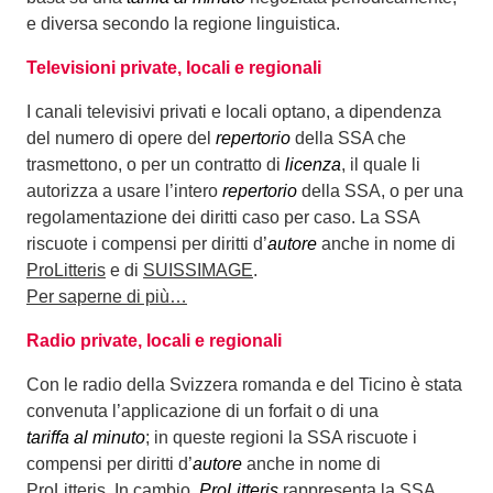
e diversa secondo la regione linguistica.
Televisioni private, locali e regionali
I canali televisivi privati e locali optano, a dipendenza
del numero di opere del
repertorio
della SSA che
trasmettono, o per un contratto di
licenza
, il quale li
autorizza a usare l’intero
repertorio
della SSA, o per una
regolamentazione dei diritti caso per caso. La SSA
riscuote i compensi per diritti d’
autore
anche in nome di
ProLitteris
e di
SUISSIMAGE
.
Per saperne di più…
Radio private, locali e regionali
Con le radio della Svizzera romanda e del Ticino è stata
convenuta l’applicazione di un forfait o di una
tariffa al minuto
; in queste regioni la SSA riscuote i
compensi per diritti d’
autore
anche in nome di
ProLitteris
. In cambio,
ProLitteris
rappresenta la SSA