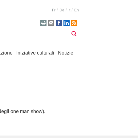
Fr
De
It
En
zione
Iniziative culturali
Notizie
degli one man show).