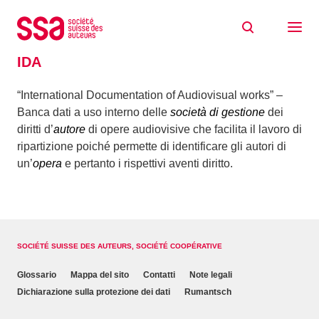
Skip to content
Home
Glossario
IDA
IDA
“International Documentation of Audiovisual works” –
Banca dati a uso interno delle
società di gestione
dei
diritti d’
autore
di opere audiovisive che facilita il lavoro di
ripartizione poiché permette di identificare gli autori di
un’
opera
e pertanto i rispettivi aventi diritto.
SOCIÉTÉ SUISSE DES AUTEURS, SOCIÉTÉ COOPÉRATIVE
Glossario
Mappa del sito
Contatti
Note legali
Dichiarazione sulla protezione dei dati
Rumantsch