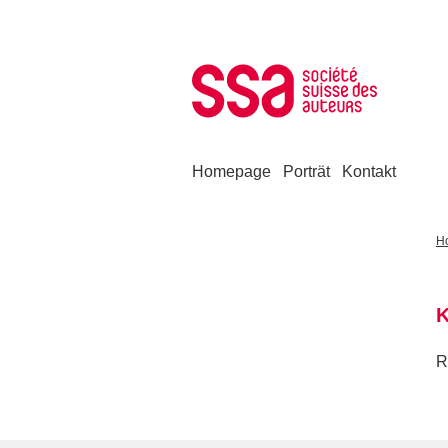
Zum Inhalt springen
Homepage
Porträt
Kontakt
H
K
R