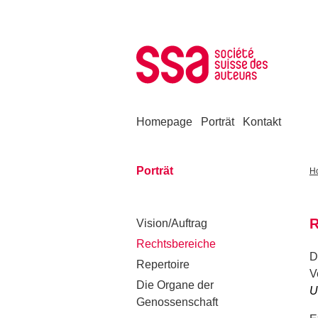
Zum Inhalt springen
Homepage
Porträt
Kontakt
Porträt
H
R
Vision/Auftrag
Rechtsbereiche
D
Repertoire
V
Die Organe der
U
Genossenschaft