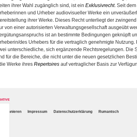
eiten ihrer Wahl zugänglich sind, ist ein
Exklusivrecht
. Seit dem
rheberinnen und Urheber audiovisueller Werke ein unveräußerli
ereitstellung ihrer Werke. Dieses Recht unterliegt der zwingen
ur von einer autorisierten Verwaltungsgesellschaft ausgeübt 
ergütungsanspruchs ist an bestimmte Bedingungen geknüpft und
rheberin/des Urhebers für die vertraglich genehmigte Nutzung
wei unterschiedliche, sich ergänzende Rechtsregelungen. Die 
nd für die Bereiche, die nicht unter die neuen gesetzlichen Be
 die Werke ihres
Repertoires
auf vertraglicher Basis zur Verfügun
RATIVE
r abonnieren
Impressum
Datenschutzerklärung
Rumantsch