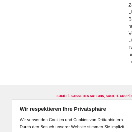
Z
U
B
n
V
U
z
u
,
SOCIÉTÉ SUISSE DES AUTEURS, SOCIÉTÉ COOPÉ
Glossar
Sitemap
Kontakt
Newslette
Wir respektieren Ihre Privatsphäre
Wir verwenden Cookies und Cookies von Drittanbietern.
Durch den Besuch unserer Website stimmen Sie implizit