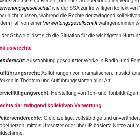
xklusivrechte sind Rechte, über die Urheber/innen frei verfügen,
erwertungsgesellschaft
wie der SSA zur freiwilligen kollektive
ber nicht müssen, während die Rechte der zwingend kollektive
edem Fall von einer
Verwertungsgesellschaft
wahrgenommen we
n der Schweiz lässt sich die Situation für die wichtigsten Nutz
xklusivrechte
enderecht
:
Ausstrahlung geschützter Werke in Radio- und Fer
ufführungsrecht:
Aufführungen von dramatischen, musikdrama
erken in Theatern und Aufführungsstätten aller Art.
ervielfältigungsrecht:
Herstellung von Ton- und Tonbildträgern
echte der zwingend kollektiven Verwertung
eitersenderechte:
Gleichzeitige, vollständige und unveränder
abelnetzen, mittels Umsetzer oder über IP-basierte Netze auf 
ildschirme.