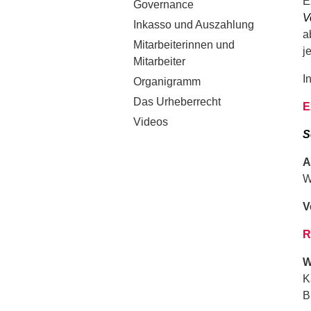
E
Governance
V
Inkasso und Auszahlung
a
Mitarbeiterinnen und
j
Mitarbeiter
I
Organigramm
Das Urheberrecht
E
Videos
S
A
W
V
R
W
K
B