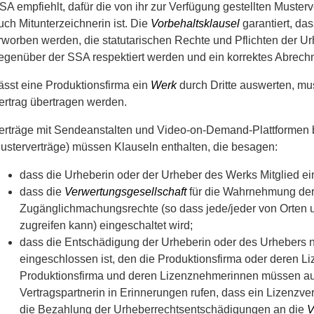
SA empfiehlt, dafür die von ihr zur Verfügung gestellten Muster
uch Mitunterzeichnerin ist. Die
Vorbehaltsklausel
garantiert, da
rworben werden, die statutarischen Rechte und Pflichten der U
egenüber der SSA respektiert werden und ein korrektes Abrec
ässt eine Produktionsfirma ein
Werk
durch Dritte auswerten, mu
ertrag übertragen werden.
erträge mit Sendeanstalten und Video-on-Demand-Plattformen b
usterverträge) müssen Klauseln enthalten, die besagen:
dass die Urheberin oder der Urheber des Werks Mitglied e
dass die
Verwertungsgesellschaft
für die Wahrnehmung de
Zugänglichmachungsrechte (so dass jede/jeder von Orten u
zugreifen kann) eingeschaltet wird;
dass die Entschädigung der Urheberin oder des Urhebers n
eingeschlossen ist, den die Produktionsfirma oder deren L
Produktionsfirma und deren Lizenznehmerinnen müssen auc
Vertragspartnerin in Erinnerungen rufen, dass ein Lizenzv
die Bezahlung der Urheberrechtsentschädigungen an die
V