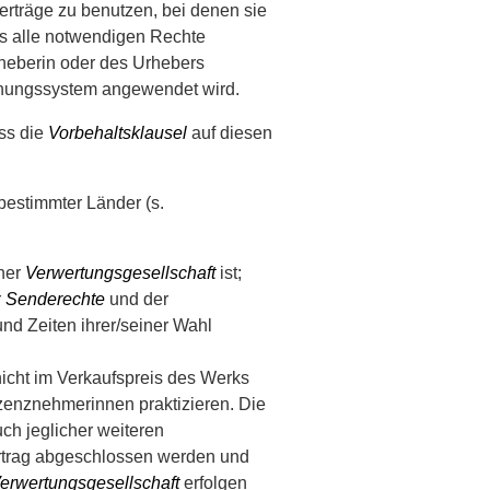
verträge zu benutzen, bei denen sie
ss alle notwendigen Rechte
rheberin oder des Urhebers
hnungssystem angewendet wird.
ss die
Vorbehaltsklausel
auf diesen
estimmter Länder (s.
iner
Verwertungsgesellschaft
ist;
r
Senderechte
und der
nd Zeiten ihrer/seiner Wahl
icht im Verkaufspreis des Werks
izenznehmerinnen praktizieren. Die
h jeglicher weiteren
ertrag abgeschlossen werden und
erwertungsgesellschaft
erfolgen