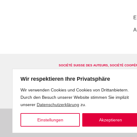
E
A
SOCIÉTÉ SUISSE DES AUTEURS, SOCIÉTÉ COOPÉ
Glossar
Sitemap
Kontakt
Newslette
Wir respektieren Ihre Privatsphäre
Wir verwenden Cookies und Cookies von Drittanbietern.
Durch den Besuch unserer Website stimmen Sie implizit
unserer
Datenschutzerklärung
zu.
Einstellungen
Akzeptieren