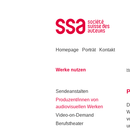
Zum Inhalt springen
Homepage
Porträt
Kontakt
Werke nutzen
H
P
Sendeanstalten
Produzent/innen von
D
audiovisuellen Werken
W
Video-on-Demand
v
Berufstheater
u