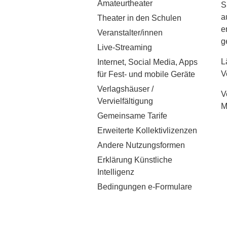
Amateurtheater
S
a
Theater in den Schulen
e
Veranstalter/innen
g
Live-Streaming
L
Internet, Social Media, Apps
V
für Fest- und mobile Geräte
Verlagshäuser /
V
Vervielfältigung
M
Gemeinsame Tarife
Erweiterte Kollektivlizenzen
Andere Nutzungsformen
Erklärung Künstliche
Intelligenz
Bedingungen e-Formulare