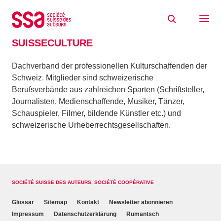
Zum Inhalt springen
Home
Glossaire
SUISSECULTURE
SUISSECULTURE
Dachverband der professionellen Kulturschaffenden der
Schweiz. Mitglieder sind schweizerische
Berufsverbände aus zahlreichen Sparten (Schriftsteller,
Journalisten, Medienschaffende, Musiker, Tänzer,
Schauspieler, Filmer, bildende Künstler etc.) und
schweizerische Urheberrechtsgesellschaften.
SOCIÉTÉ SUISSE DES AUTEURS, SOCIÉTÉ COOPÉRATIVE
Glossar
Sitemap
Kontakt
Newsletter abonnieren
Impressum
Datenschutzerklärung
Rumantsch