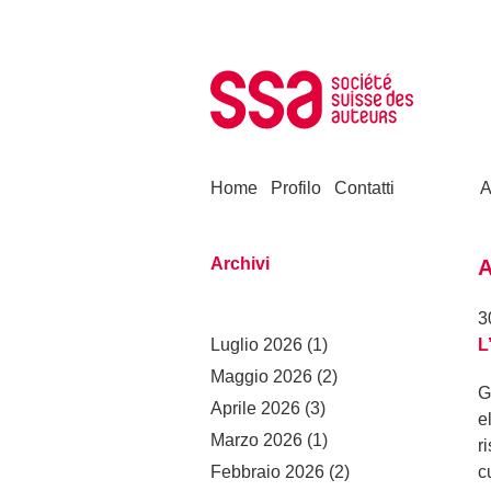
Skip to content
Home
Profilo
Contatti
A
Archivi
A
3
Luglio 2026
(1)
L
Maggio 2026
(2)
G
Aprile 2026
(3)
e
Marzo 2026
(1)
r
Febbraio 2026
(2)
c