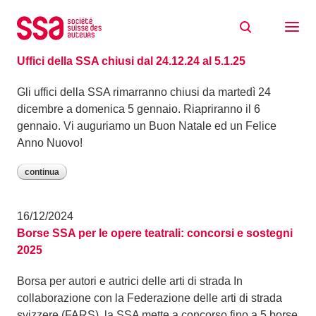
Skip to content
Archivio: Dicembre 2024
19/12/2024
Uffici della SSA chiusi dal 24.12.24 al 5.1.25
Gli uffici della SSA rimarranno chiusi da martedì 24
dicembre a domenica 5 gennaio. Riapriranno il 6
gennaio. Vi auguriamo un Buon Natale ed un Felice
Anno Nuovo!
continua
16/12/2024
Borse SSA per le opere teatrali: concorsi e sostegni
2025
Borsa per autori e autrici delle arti di strada In
collaborazione con la Federazione delle arti di strada
svizzere (FARS), la SSA mette a concorso fino a 5 borse