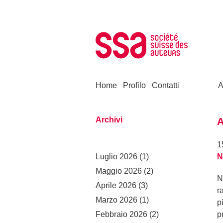
Skip to content
Home
Profilo
Contatti
A
Archivi
A
1
Luglio 2026
(1)
N
Maggio 2026
(2)
N
Aprile 2026
(3)
r
Marzo 2026
(1)
p
Febbraio 2026
(2)
p