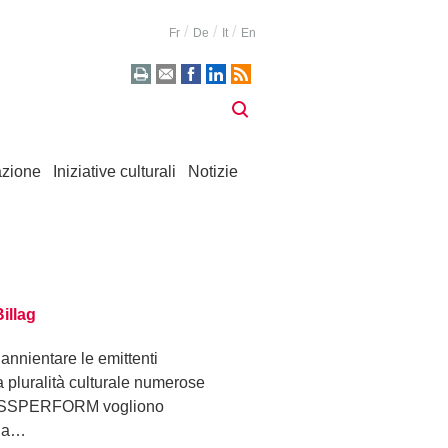
Fr
De
It
En
zione
Iniziative culturali
Notizie
illag
 annientare le emittenti
a pluralità culturale numerose
e SWISSPERFORM vogliono
 la…