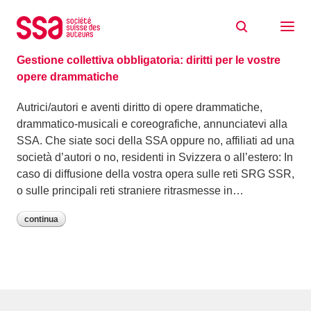
Skip to content
Archivio: Febbraio 2024
07/02/2024
Gestione collettiva obbligatoria: diritti per le vostre
opere drammatiche
Autrici/autori e aventi diritto di opere drammatiche,
drammatico-musicali e coreografiche, annunciatevi alla
SSA. Che siate soci della SSA oppure no, affiliati ad una
società d’autori o no, residenti in Svizzera o all’estero: In
caso di diffusione della vostra opera sulle reti SRG SSR,
o sulle principali reti straniere ritrasmesse in…
continua