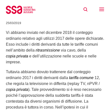
Skip to content
Ripartizione speciale Tariffa comune 12
delle opere audiovisive
25/03/2019
Vi abbiamo inviato nel dicembre 2018 il conteggio
ordinario relativo agli utilizzi 2017 delle opere dichiarate.
Esso include i diritti derivanti da tutte le tariffe comuni
nell’ambito della
ritrasmissione
via cavo, della
copia privata
e dell’utilizzazione nelle scuole e nelle
imprese.
Tuttavia abbiamo dovuto trattenere dal conteggio
ordinario 2017 i diritti derivanti dalla
tariffa comune
12,
che regola la televisione in differita (replay TV, nPVR /
copia privata
). Tale provvedimento si è reso necessario
poiché l’approvazione della suddetta tariffa è stata
contestata da diversi organismi di diffusione. La
procedura è tuttora in corso. Nell’ipotesi in cui il