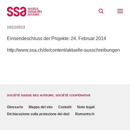
Skip to content
Stipendien 2014 für choreografische
Projekte
10/12/2013
Einsendeschluss der Projekte: 24. Februar 2014
http://www.ssa.ch/de/content/aktuelle-ausschreibungen
SOCIÉTÉ SUISSE DES AUTEURS, SOCIÉTÉ COOPÉRATIVE
Glossario
Mappa del sito
Contatti
Note legali
Dichiarazione sulla protezione dei dati
Rumantsch