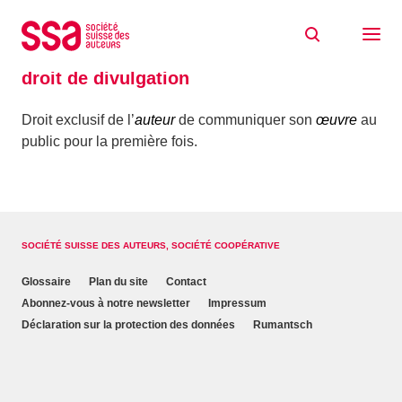
Aller au contenu
Accueil
Glossaire
droit de divulgation
droit de divulgation
Droit exclusif de l’
auteur
de communiquer son
œuvre
au
public pour la première fois.
SOCIÉTÉ SUISSE DES AUTEURS, SOCIÉTÉ COOPÉRATIVE
Glossaire
Plan du site
Contact
Abonnez-vous à notre newsletter
Impressum
Déclaration sur la protection des données
Rumantsch