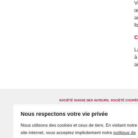
V
œ
a
f
C
L
à
a
SOCIÉTÉ SUISSE DES AUTEURS, SOCIÉTÉ COOPÉ
Glossaire
Plan du site
Contact
Abon
Nous respectons votre vie privée
Nous utilisons des cookies et ceux de tiers. En visitant notre
site internet, vous acceptez implicitement notre
politique de