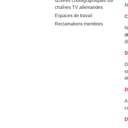
Œuvres chorégraphiques sur
N
chaînes TV allemandes
Espaces de travail
C
Reclamations membres
N
d
(
D
D
s
é
D
A
c
D