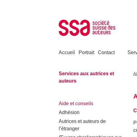
Aller au contenu
Accueil
Portrait
Contact
Serv
Services aux autrices et
Ac
auteurs
A
Aide et conseils
C
Adhésion
Autrices et auteurs de
P
l’étranger
c