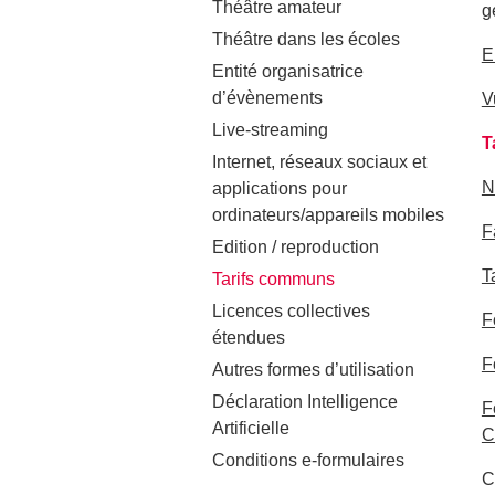
Théâtre amateur
g
Théâtre dans les écoles
E
Entité organisatrice
d’évènements
V
Live-streaming
T
Internet, réseaux sociaux et
N
applications pour
ordinateurs/appareils mobiles
F
Edition / reproduction
T
Tarifs communs
Licences collectives
F
étendues
F
Autres formes d’utilisation
Déclaration Intelligence
F
Artificielle
C
Conditions e-formulaires
C