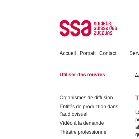
Aller au contenu
Accueil
Portrait
Contact
Serv
Utiliser des œuvres
Ac
T
Organismes de diffusion
Entités de production dans
L
l’audiovisuel
p
Vidéo à la demande
a
Théâtre professionnel
q