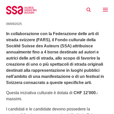
Skip to content
Borsa SSA 2026 per gli autori e le autrici
delle arte del circo e delle arti di strada
09/09/2025
In collaborazione con la Federazione delle arti di
strada svizzere (FARS), il Fondo culturale della
Société Suisse des Auteurs (SSA) attribuisce
annualmente fino a 4 borse destinate ad autori e
autrici delle arti di strada, allo scopo di favorire la
creazione di uno o più spettacoli di strada originali
destinati alla rappresentazione in luoghi pubblici
nell’ambito di una manifestazione o di un festival in
Svizzera consacrato a queste specifiche arti.
Questa iniziativa culturale è dotata di
CHF 12’000.-
massimi.
I candidati e le candidate devono possedere la