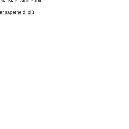
ella Siae, Gino Paoli.
er saperne di più