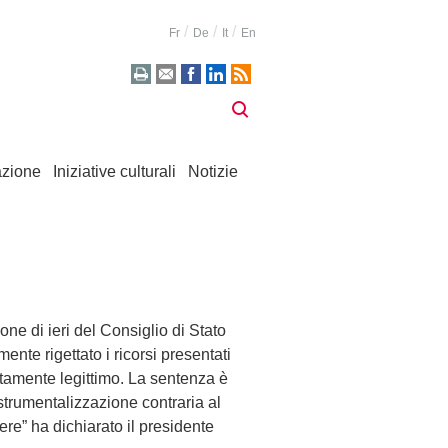
Fr
De
It
En
zione
Iniziative culturali
Notizie
e di ieri del Consiglio di Stato
nte rigettato i ricorsi presentati
ttamente legittimo. La sentenza è
strumentalizzazione contraria al
pere” ha dichiarato il presidente