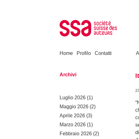
Skip to content
Home
Profilo
Contatti
A
Archivi
I
2
Luglio 2026
(1)
“
Maggio 2026
(2)
c
Aprile 2026
(3)
c
Marzo 2026
(1)
s
d
Febbraio 2026
(2)