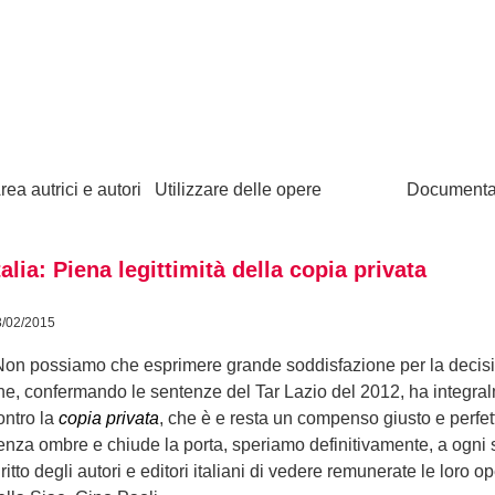
rea autrici e autori
Utilizzare delle opere
Documenta
talia: Piena legittimità della copia privata
3/02/2015
Non possiamo che esprimere grande soddisfazione per la decision
he, confermando le sentenze del Tar Lazio del 2012, ha integralme
ontro la
copia privata
, che è e resta un compenso giusto e perfe
enza ombre e chiude la porta, speriamo definitivamente, a ogni 
iritto degli autori e editori italiani di vedere remunerate le loro o