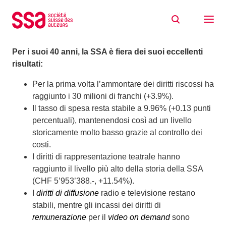
Skip to content
L’anno 2025 in breve
11/05/2026
Per i suoi 40 anni, la SSA è fiera dei suoi eccellenti
risultati:
Per la prima volta l’ammontare dei diritti riscossi ha
raggiunto i 30 milioni di franchi (+3.9%).
Il tasso di spesa resta stabile a 9.96% (+0.13 punti
percentuali), mantenendosi così ad un livello
storicamente molto basso grazie al controllo dei
costi.
I diritti di rappresentazione teatrale hanno
raggiunto il livello più alto della storia della SSA
(CHF 5’953’388.-, +11.54%).
I
diritti di diffusione
radio e televisione restano
stabili, mentre gli incassi dei diritti di
remunerazione
per il
video on demand
sono