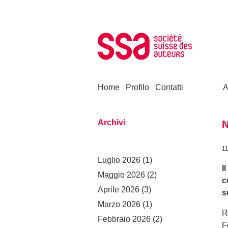
Skip to content
Home
Profilo
Contatti
A
Archivi
N
1
Luglio 2026
(1)
I
Maggio 2026
(2)
c
Aprile 2026
(3)
s
Marzo 2026
(1)
R
Febbraio 2026
(2)
F