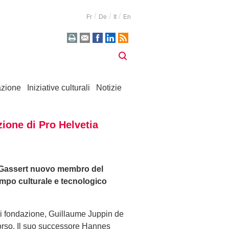
Fr
De
It
En
zione
Iniziative culturali
Notizie
ione di Pro Helvetia
s Gassert nuovo membro del
ampo culturale e tecnologico
 di fondazione, Guillaume Juppin de
corso. Il suo successore Hannes