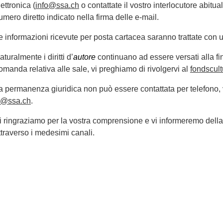
lettronica (
info@ssa.ch
o contattate il vostro interlocutore abitu
umero diretto indicato nella firma delle e-mail.
e informazioni ricevute per posta cartacea saranno trattate con u
aturalmente i diritti d’
autore
continuano ad essere versati alla fi
omanda relativa alle sale, vi preghiamo di rivolgervi al
fondscul
a permanenza giuridica non può essere contattata per telefono, 
j@ssa.ch
.
i ringraziamo per la vostra comprensione e vi informeremo della ri
ttraverso i medesimi canali.