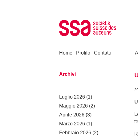
Skip to content
Home
Profilo
Contatti
A
Archivi
U
2
Luglio 2026
(1)
U
Maggio 2026
(2)
L
Aprile 2026
(3)
t
Marzo 2026
(1)
Febbraio 2026
(2)
R