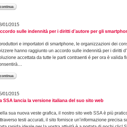
continua
8/01/2015
ccordo sulle indennità per i diritti d’autore per gli smartpho
 produttori e importatori di smartphone, le organizzazioni dei con
vizzere hanno raggiunto un accordo sulle indennità per i diritti 
oluzione accettata da tutte le parti contraenti é per ora è valida fi
onsentirà…
continua
5/01/2015
a SSA lancia la versione italiana del suo sito web
ella sua nuova veste grafica, il nostro sito web SSA è più pratico
ttraverso testi accurati, il sito fornisce un’informazione precisa s
orta rapida ideale per la vostra attività è a portata di pochi clic