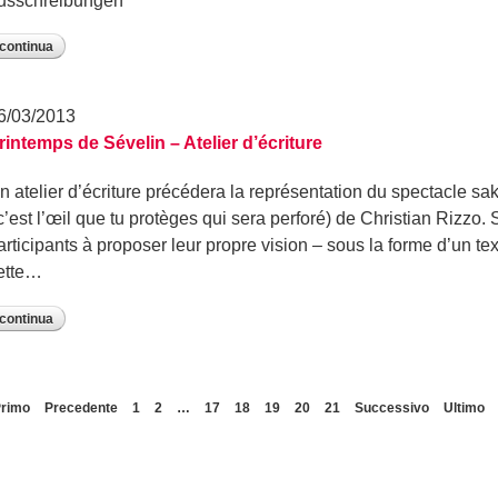
usschreibungen
continua
6/03/2013
rintemps de Sévelin – Atelier d’écriture
n atelier d’écriture précédera la représentation du spectacle sak
 c’est l’œil que tu protèges qui sera perforé) de Christian Rizzo.
articipants à proposer leur propre vision – sous la forme d’un text
ette…
continua
rimo
Precedente
1
2
…
17
18
19
20
21
Successivo
Ultimo