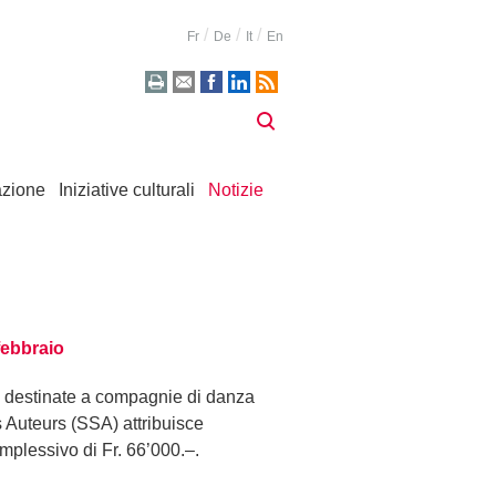
Fr
De
It
En
zione
Iniziative culturali
Notizie
febbraio
li destinate a compagnie di danza
s Auteurs (SSA) attribuisce
plessivo di Fr. 66’000.–.