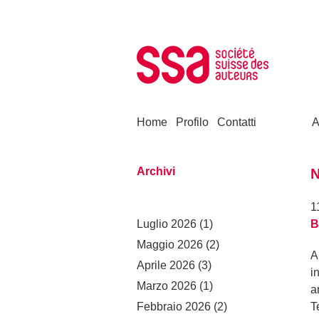
Skip to content
Home
Profilo
Contatti
A
Archivi
N
1
Luglio 2026
(1)
B
Maggio 2026
(2)
A
Aprile 2026
(3)
i
Marzo 2026
(1)
a
Febbraio 2026
(2)
T