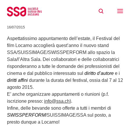
Skip to content
SSA, SUISSIMAGE e SWISSPERFORM a
Locarno
16/07/2015
Aspettatissimo appuntamento dell’estate, il Festival del
film Locarno accoglierà quest’anno il nuovo stand
SSA/SUISSIMAGE/SWISSPERFORM allo spazio la
Sala/l’Altra Sala. Dei collaboratori e delle collaboratrici
risponderanno a tutte le domande dei professionisti del
cinema e dal pubblico interessato sul
diritto d’autore
e i
diritti affini
durante la durata del festival, ossia dal 7 al 12
agosto 2015.
E’ anche organizzare appuntamenti o riunioni (p.f.
iscrizione presso:
info@ssa.ch
).
Infine, delle bevande sono offerte a tutti i membri di
SWISSPERFORM
/SUISSIMAGE/SSA sul posto, a
presto dunque a Locarno!