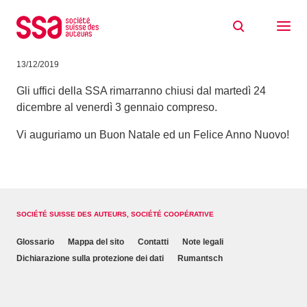
Skip to content
Uffici della SSA chiusi dal 24.12.19 al
3.1.20
13/12/2019
Gli uffici della SSA rimarranno chiusi dal martedì 24
dicembre al venerdì 3 gennaio compreso.
Vi auguriamo un Buon Natale ed un Felice Anno Nuovo!
SOCIÉTÉ SUISSE DES AUTEURS, SOCIÉTÉ COOPÉRATIVE
Glossario
Mappa del sito
Contatti
Note legali
Dichiarazione sulla protezione dei dati
Rumantsch