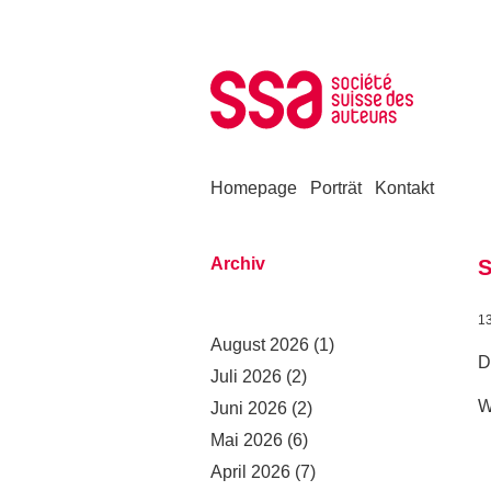
Zum Inhalt springen
Homepage
Porträt
Kontakt
Archiv
S
1
August 2026
(1)
D
Juli 2026
(2)
W
Juni 2026
(2)
Mai 2026
(6)
April 2026
(7)