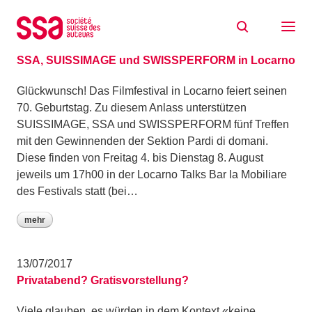
Zum Inhalt springen
Archiv: Juli 2017
26/07/2017
SSA, SUISSIMAGE und SWISSPERFORM in Locarno
Glückwunsch! Das Filmfestival in Locarno feiert seinen
70. Geburtstag. Zu diesem Anlass unterstützen
SUISSIMAGE, SSA und SWISSPERFORM fünf Treffen
mit den Gewinnenden der Sektion Pardi di domani.
Diese finden von Freitag 4. bis Dienstag 8. August
jeweils um 17h00 in der Locarno Talks Bar la Mobiliare
des Festivals statt (bei…
mehr
13/07/2017
Privatabend? Gratisvorstellung?
Viele glauben, es würden in dem Kontext «keine