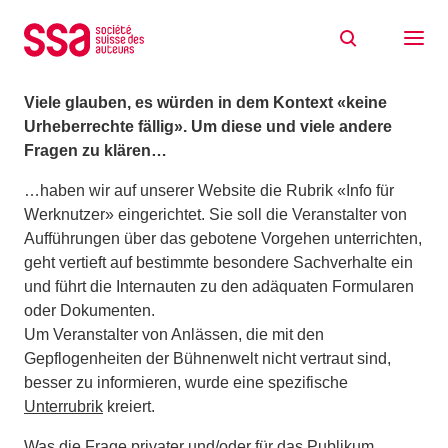
Zum Inhalt springen
Privatabend? Gratisvorstellung?
13/07/2017
Viele glauben, es würden in dem Kontext «keine
Urheberrechte fällig». Um diese und viele andere
Fragen zu klären…
…haben wir auf unserer Website die Rubrik «Info für
Werknutzer» eingerichtet. Sie soll die Veranstalter von
Aufführungen über das gebotene Vorgehen unterrichten,
geht vertieft auf bestimmte besondere Sachverhalte ein
und führt die Internauten zu den adäquaten Formularen
oder Dokumenten.
Um Veranstalter von Anlässen, die mit den
Gepflogenheiten der Bühnenwelt nicht vertraut sind,
besser zu informieren, wurde eine spezifische
Unterrubrik
kreiert.
Was die Frage privater und/oder für das Publikum