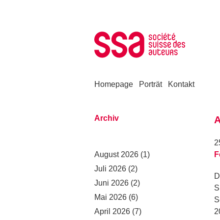
Zum Inhalt springen
Homepage
Porträt
Kontakt
Archiv
A
2
August 2026
(1)
F
Juli 2026
(2)
D
Juni 2026
(2)
S
Mai 2026
(6)
S
April 2026
(7)
2