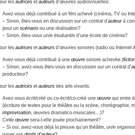
our les
autrices
et
auteurs
d’œuvres audiovisuelles:
Avez-vous déjà contribué à un film achevé (cinéma, TV ou Inte
– Sinon, êtes-vous en discussion sur un contrat d’
auteur
à conc
pour un
scénario
ou une réalisation?
– Sinon, êtes-vous un/e étudiant/e d’une école de cinéma?
our les
autrices
et
auteurs
d’œuvres sonores (radio ou Internet 
Avez-vous déjà contribué à une
œuvre
sonore achevée (
fictio
– Sinon, avez-vous êtes-vous en discussion sur un contrat d’
a
producteur?
our les
autrices
et
auteurs
des arts vivants:
Avez-vous écrit/créé ou co-écrit/co-créé une
œuvre
qui entre 
(écriture de textes pour le théâtre ou la scène, chorégraphie, m
improvisation
, œuvres dramatico-musicales…)?
Cette
œuvre
sera-t-elle jouée prochainement?
– Si oui, avez-vous déjà la preuve qu’un théâtre, un/e organi
payer vos
droits d’auteur
?