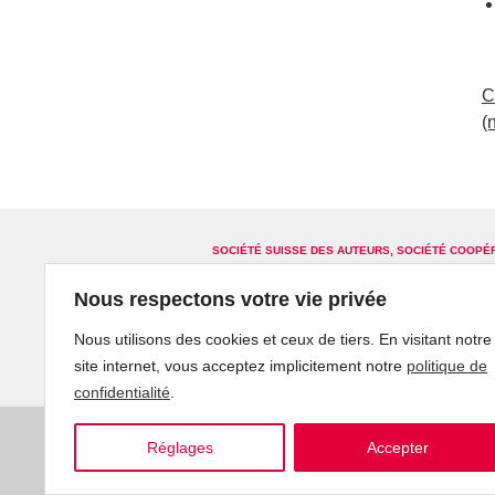
C
(
SOCIÉTÉ SUISSE DES AUTEURS, SOCIÉTÉ COOPÉ
Glossaire
Plan du site
Contact
Abon
Nous respectons votre vie privée
Nous utilisons des cookies et ceux de tiers. En visitant notre
site internet, vous acceptez implicitement notre
politique de
confidentialité
.
Réglages
Accepter