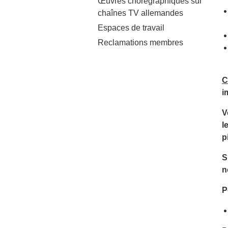
Œuvres chorégraphiques sur
chaînes TV allemandes
Espaces de travail
Reclamations membres
C
i
V
l
p
S
n
P