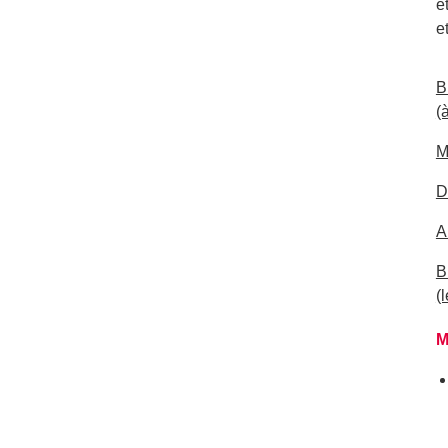
e
e
B
(
M
D
A
B
(
M