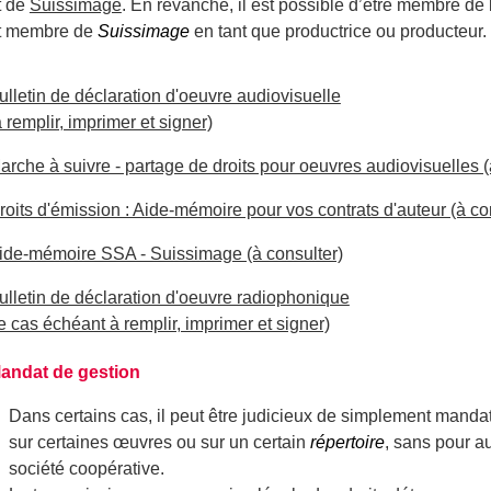
t de
Suissimage
. En revanche, il est possible d’être membre de 
t membre de
Suissimage
en tant que productrice ou producteur.
ulletin de déclaration d'oeuvre audiovisuelle
à remplir, imprimer et signer)
arche à suivre - partage de droits pour oeuvres audiovisuelles (à
roits d'émission : Aide-mémoire pour vos contrats d'auteur (à co
ide-mémoire SSA - Suissimage (à consulter)
ulletin de déclaration d'oeuvre radiophonique
le cas échéant à remplir, imprimer et signer)
andat de gestion
Dans certains cas, il peut être judicieux de simplement mandat
sur certaines œuvres ou sur un certain
répertoire
, sans pour au
société coopérative.