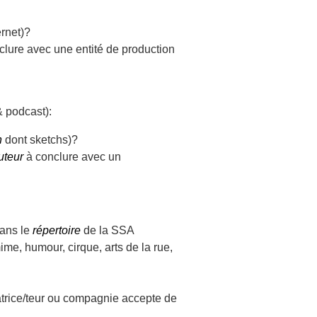
rnet)?
lure avec une entité de production
& podcast):
n
dont sketchs)?
uteur
à conclure avec un
dans le
répertoire
de la SSA
ime, humour, cirque, arts de la rue,
satrice/teur ou compagnie accepte de