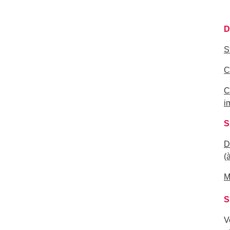
D
S
C
C
i
S
D
(
M
S
V