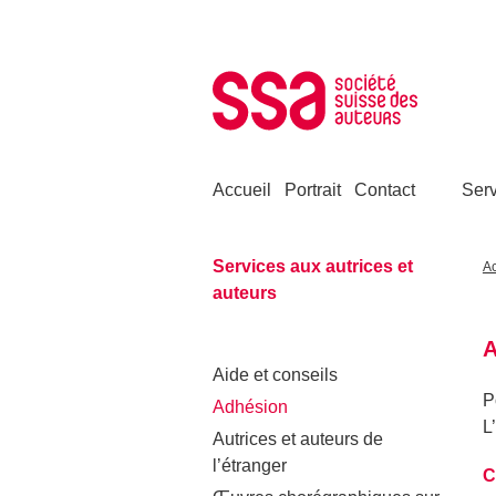
Aller au contenu
Accueil
Portrait
Contact
Serv
Services aux autrices et
Ac
auteurs
A
Aide et conseils
P
Adhésion
L
Autrices et auteurs de
l’étranger
C