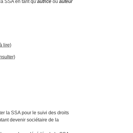
la SSA en tant qu’
autrice
ou
auteur
 lire)
nsulter)
er la SSA pour le suivi des droits
tant devenir sociétaire de la