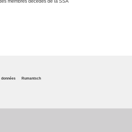
ar des membres décédés de la SSA
es données
Rumantsch