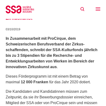
Zum Inhalt springen
Stipendien SSA – ProCirque 2020 für
Urheberinnen und Urheber von
Zirkuskunst
03/10/2019
In Zusammenarbeit mit ProCirque, dem
Schweizerischen Berufsverband der Zirkus-
schaffenden, schreibt der SSA-Kulturfonds jährlich
bis zu 3 Stipendien für die Recherche- und
Entwicklungsarbeiten von Werken im Bereich der
innovativen Zirkuskunst aus
.
Dieses Förderprogramm ist mit einem Betrag von
maximal
12 000 Franken
für das Jahr 2020 dotiert.
Die Kandidaten und Kandidatinnen müssen zum
Zeitpunkt, da sie ihr Bewerbungsdossier einreichen,
Mitglied der SSA oder von ProCirque sein und müssen