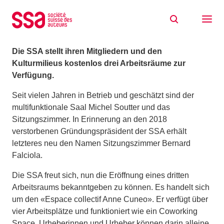
Zum Inhalt springen
Ein neuer Coworking Space bei der SSA
09/01/2020
Die SSA stellt ihren Mitgliedern und den
Kulturmilieus kostenlos drei Arbeitsräume zur
Verfügung.
Seit vielen Jahren in Betrieb und geschätzt sind der
multifunktionale Saal Michel Soutter und das
Sitzungszimmer. In Erinnerung an den 2018
verstorbenen Gründungspräsident der SSA erhält
letzteres neu den Namen Sitzungszimmer Bernard
Falciola.
Die SSA freut sich, nun die Eröffnung eines dritten
Arbeitsraums bekanntgeben zu können. Es handelt sich
um den «Espace collectif Anne Cuneo». Er verfügt über
vier Arbeitsplätze und funktioniert wie ein Coworking
Space. Urheberinnen und Urheber können darin alleine