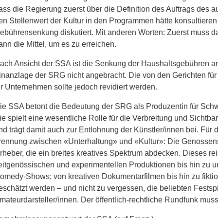
ass die Regierung zuerst über die Definition des Auftrags des a
en Stellenwert der Kultur in den Programmen hätte konsultieren
ebührensenkung diskutiert. Mit anderen Worten: Zuerst muss das
ann die Mittel, um es zu erreichen.
ach Ansicht der SSA ist die Senkung der Haushaltsgebühren an
inanzlage der SRG nicht angebracht. Die von den Gerichten für
ür Unternehmen sollte jedoch revidiert werden.
ie SSA betont die Bedeutung der SRG als Produzentin für Sch
ie spielt eine wesentliche Rolle für die Verbreitung und Sichtb
nd trägt damit auch zur Entlohnung der Künstler/innen bei. Für
rennung zwischen «Unterhaltung» und «Kultur»: Die Genossens
rheber, die ein breites kreatives Spektrum abdecken. Dieses re
eitgenössischen und experimentellen Produktionen bis hin zu
omedy-Shows; von kreativen Dokumentarfilmen bis hin zu fikti
eschätzt werden – und nicht zu vergessen, die beliebten Festsp
mateurdarsteller/innen. Der öffentlich-rechtliche Rundfunk mu