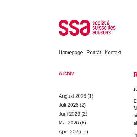
Zum Inhalt springen
Homepage
Porträt
Kontakt
Archiv
R
1
August 2026
(1)
E
Juli 2026
(2)
N
Juni 2026
(2)
s
Mai 2026
(6)
a
April 2026
(7)
I