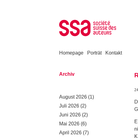
Zum Inhalt springen
Homepage
Porträt
Kontakt
Archiv
R
2
August 2026
(1)
D
Juli 2026
(2)
G
Juni 2026
(2)
E
Mai 2026
(6)
n
April 2026
(7)
K