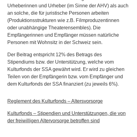
Urheberinnen und Urheber
(im Sinne
der AHV) als auch
an solche, die für juristische Personen arbeiten
(Produktionsstrukturen
wie
z.B. Filmp
rodu
zentinnen
oder unabhängige
Theaterensembles
). Die
Empfängerinnen
und Empfänger
müssen natürliche
Personen mit Wohnsitz in der Sc
hweiz sein.
Der Beitrag entspricht 12% des Betrags des
Stipendiums
bzw.
der Unterstützung,
welche
vom
Kulturfonds der SSA gewährt wird. Er wird zu gleichen
Teilen von der
Empfängerin
bzw.
vo
m Empfänger
und
dem Kulturfond
s der SSA finanziert (
zu
jeweils 6%).
Reglement des Kulturfonds – Altersvorsorge
Kulturfonds – Stipendien und Unterstützungen, die von
der freiwilligen Altervorsorge betroffen sind