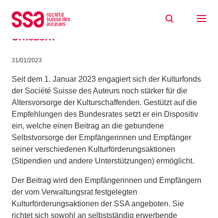
Zum Inhalt springen
Die SSA engagiert sich für die
Altersvorsorge von Urheberinnen und
Urhebern
31/01/2023
Seit dem 1. Januar 2023 engagiert sich der Kulturfonds
der Société Suisse des Auteurs noch stärker für die
Altersvorsorge der Kulturschaffenden.
Gestützt auf die
Empfehlungen des Bundesrates
setzt
er
ein
Dispositiv
ein
,
welche
eine
n
Beitrag
an
die
gebundene
Selbstv
orsorge
der
Empfängerinnen und Empfänger
seiner verschiedenen
Kulturförder
ungsaktionen
(Stipendien und
andere
Unterstützungen)
ermöglich
t
.
Der Beitrag wird den Empfängerinnen und Empfängern
der vom Verwaltungsrat festgelegten
Kulturförderungsaktionen der SSA angeboten. Sie
richtet sich sowohl an
selbst
ständig
erwerbende