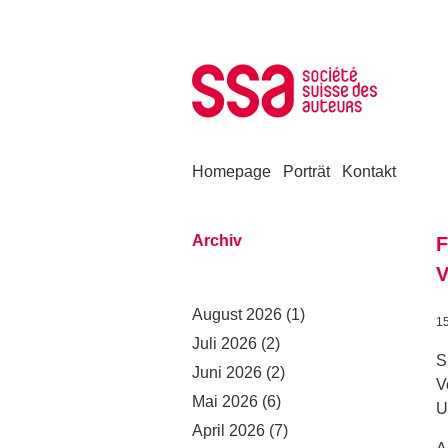
Zum Inhalt springen
Homepage
Porträt
Kontakt
Archiv
F
V
August 2026
(1)
1
Juli 2026
(2)
S
Juni 2026
(2)
V
Mai 2026
(6)
U
April 2026
(7)