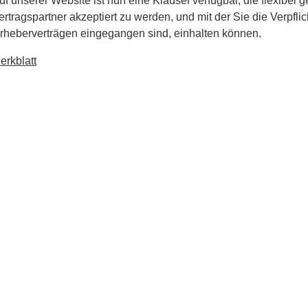
uf unserer Website ist nun eine Klausel verfügbar, die flexibel 
ertragspartner akzeptiert zu werden, und mit der Sie die Verpfli
rheberverträgen eingegangen sind, einhalten können.
erkblatt