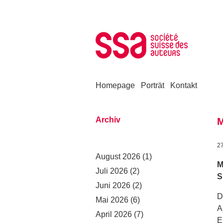
Zum Inhalt springen
Homepage
Porträt
Kontakt
Archiv
M
2
August 2026
(1)
M
Juli 2026
(2)
S
Juni 2026
(2)
D
Mai 2026
(6)
A
April 2026
(7)
E