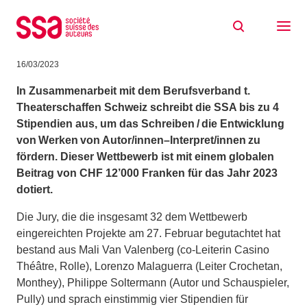
Zum Inhalt springen
Stipendien 2023 für Autor/innen–
Interpret/innen
16/03/2023
In Zusammenarbeit mit dem Berufsverband t.
Theaterschaffen Schweiz schreibt die SSA bis zu 4
Stipendien aus, um
das Schreiben / die Entwicklung
von Werken von Autor/innen–Interpret/innen zu
fördern. Dieser
Wettbewerb ist mit einem globalen
Beitrag von CHF 12’000 Franken für das Jahr 2023
dotiert.
Die Jury, die die insgesamt 32 dem Wettbewerb
eingereichten Projekte am 27. Februar begutachtet hat
bestand aus Mali Van Valenberg (co-Leiterin Casino
Théâtre, Rolle), Lorenzo Malaguerra (Leiter Crochetan,
Monthey), Philippe Soltermann (Autor und Schauspieler,
Pully) und sprach einstimmig vier Stipendien für