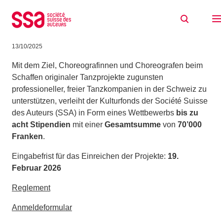
Zum Inhalt springen
Stipendien SSA 2026 für choreografische
Projekte
13/10/2025
Mit dem Ziel, Choreografinnen und Choreografen beim
Schaffen originaler Tanzprojekte zugunsten
professioneller, freier Tanzkompanien in der Schweiz zu
unterstützen, verleiht der Kulturfonds der Société Suisse
des Auteurs (SSA) in Form eines Wettbewerbs
bis zu
acht Stipendien
mit einer
Gesamtsumme
von
70’000
Franken
.
Eingabefrist für das Einreichen der Projekte:
19.
Februar 2026
Reglement
Anmeldeformular