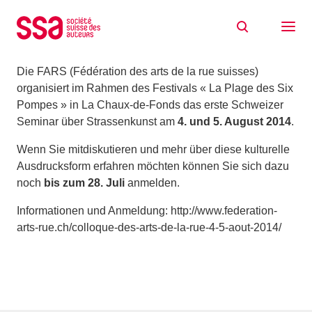
Zum Inhalt springen
1. Schweizer Seminar über Strassenkunst
28/07/2014
Die FARS (Fédération des arts de la rue suisses)
organisiert im Rahmen des Festivals « La Plage des Six
Pompes » in La Chaux-de-Fonds das erste Schweizer
Seminar über Strassenkunst am
4. und 5. August 2014
.
Wenn Sie mitdiskutieren und mehr über diese kulturelle
Ausdrucksform erfahren möchten können Sie sich dazu
noch
bis zum 28. Juli
anmelden.
Informationen und Anmeldung: http://www.federation-
arts-rue.ch/colloque-des-arts-de-la-rue-4-5-aout-2014/