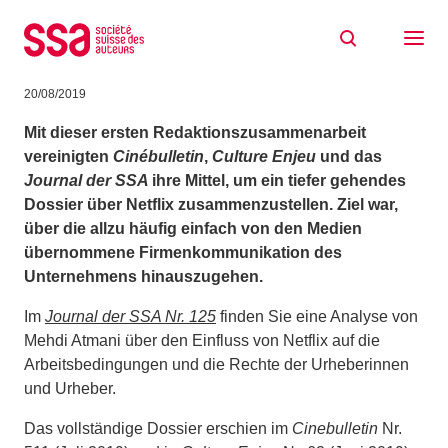
Zum Inhalt springen
Cinébulletin, Culture Enjeu und SSA
publizieren ein Dossier über Netflix
20/08/2019
Mit dieser ersten Redaktionszusammenarbeit
vereinigten
Cinébulletin
,
Culture Enjeu
und das
Journal der SSA
ihre Mittel, um ein tiefer gehendes
Dossier über Netflix zusammenzustellen. Ziel war,
über die allzu häufig einfach von den Medien
übernommene Firmenkommunikation des
Unternehmens hinauszugehen.
Im
Journal der SSA Nr. 125
finden Sie eine Analyse von
Mehdi Atmani über den Einfluss von Netflix auf die
Arbeitsbedingungen und die Rechte der Urheberinnen
und Urheber.
Das vollständige Dossier erschien im
Cinebulletin
Nr.