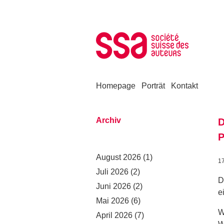
Zum Inhalt springen
Homepage
Porträt
Kontakt
Archiv
D
P
August 2026
(1)
1
Juli 2026
(2)
D
Juni 2026
(2)
e
Mai 2026
(6)
W
April 2026
(7)