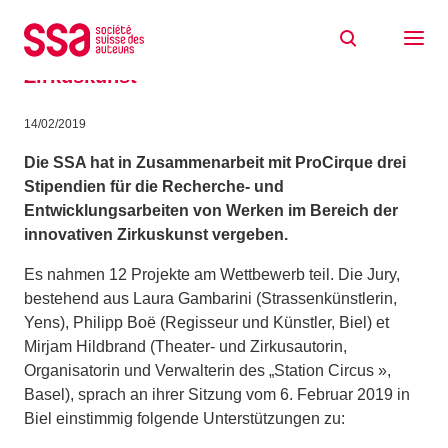
Zum Inhalt springen
Die Gewinner des Stipendiums SSA –
ProCirque 2019 für UrheberInnen von
Zirkuskunst
14/02/2019
Die
SSA hat in Zusammenarbeit mit ProCirque
drei
Stipendien
für
die Recherche- und
Entwicklungsarbeiten von Werken im Bereich der
innovativen Zirkuskunst
vergeben.
Es nahmen 12 Projekte am Wettbewerb teil. Die Jury,
bestehend aus Laura Gambarini (Strassenkünstlerin,
Yens), Philipp Boë (Regisseur und Künstler, Biel) et
Mirjam Hildbrand (Theater- und Zirkusautorin,
Organisatorin und Verwalterin des „Station Circus »,
Basel), sprach an ihrer Sitzung vom 6. Februar 2019 in
Biel einstimmig folgende Unterstützungen zu: