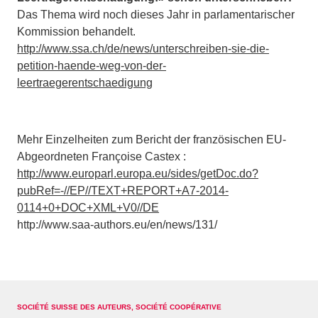
Das Thema wird noch dieses Jahr in parlamentarischer
Kommission behandelt.
http://www.ssa.ch/de/news/unterschreiben-sie-die-
petition-haende-weg-von-der-
leertraegerentschaedigung
Mehr Einzelheiten zum Bericht der französischen EU-
Abgeordneten Françoise Castex :
http://www.europarl.europa.eu/sides/getDoc.do?
pubRef=-//EP//TEXT+REPORT+A7-2014-
0114+0+DOC+XML+V0//DE
http://www.saa-authors.eu/en/news/131/
SOCIÉTÉ SUISSE DES AUTEURS, SOCIÉTÉ COOPÉRATIVE