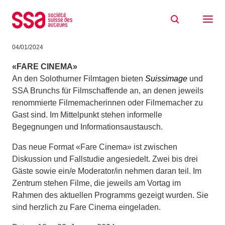
Zum Inhalt springen
Gespräche und Preise an den Solothurner
Filmtagen
04/01/2024
«FARE CINEMA»
An den Solothurner Filmtagen bieten
Suissimage
und
SSA Brunchs für Filmschaffende an, an denen jeweils
renommierte Filmemacherinnen oder Filmemacher zu
Gast sind. Im Mittelpunkt stehen informelle
Begegnungen und Informationsaustausch.
Das neue Format «Fare Cinema» ist zwischen
Diskussion und Fallstudie angesiedelt. Zwei bis drei
Gäste sowie ein/e Moderator/in nehmen daran teil. Im
Zentrum stehen Filme, die jeweils am Vortag im
Rahmen des aktuellen Programms gezeigt wurden. Sie
sind herzlich zu Fare Cinema eingeladen.