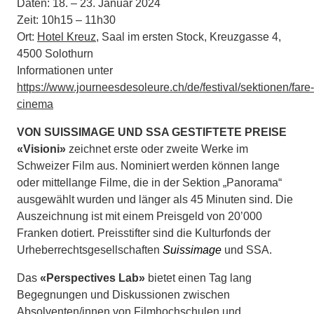
Daten: 18. – 23. Januar 2024
Zeit: 10h15 – 11h30
Ort:
Hotel Kreuz
, Saal im ersten Stock, Kreuzgasse 4,
4500 Solothurn
Informationen unter
https://www.journeesdesoleure.ch/de/festival/sektionen/fare-
cinema
VON SUISSIMAGE UND SSA GESTIFTETE PREISE
«Visioni»
zeichnet erste oder zweite Werke im
Schweizer Film aus. Nominiert werden können lange
oder mittellange Filme, die in der Sektion „Panorama“
ausgewählt wurden und länger als 45 Minuten sind. Die
Auszeichnung ist mit einem Preisgeld von 20’000
Franken dotiert. Preisstifter sind die Kulturfonds der
Urheberrechtsgesellschaften
Suissimage
und SSA.
Das
«Perspectives Lab»
bietet einen Tag lang
Begegnungen und Diskussionen zwischen
Absolventen/innen von Filmhochschulen und