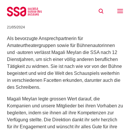
Zum Inhalt springen
Magali Meylan (Abteilung Bühne) verlässt
die SSA Ende Juni 2024
21/05/2024
Als bevorzugte Ansprechpartnerin für
Amateurtheatergruppen sowie für Bühnenautorinnen
und -autoren verlässt Magali Meylan die SSA nach 12
Dienstjahren, um sich einer völlig anderen beruflichen
Tätigkeit zu widmen. Sie ist nach wie vor von der Bühne
begeistert und wird die Welt des Schauspiels weiterhin
in verschiedenen Facetten erkunden, darunter auch die
des Schreibens.
Magali Meylan legte grossen Wert darauf, die
Kompanien und unsere Mitglieder bei ihren Vorhaben zu
begleiten, indem sie ihnen all ihre Kompetenzen zur
Verfügung stellte. Die Direktion dankt ihr sehr herzlich
für ihr Engagement und wünscht ihr alles Gute für ihre