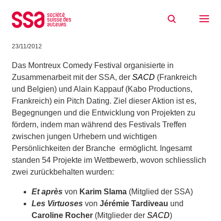
Zum Inhalt springen
Montreux Comedy Festival: Gewinner des
«Pitch Dating» 2012
23/11/2012
Das Montreux Comedy Festival organisierte in
Zusammenarbeit mit der SSA, der
SACD
(Frankreich
und Belgien) und Alain Kappauf (Kabo Productions,
Frankreich) ein Pitch Dating. Ziel dieser Aktion ist es,
Begegnungen und die Entwicklung von Projekten zu
fördern, indem man während des Festivals Treffen
zwischen jungen Urhebern und wichtigen
Persönlichkeiten der Branche ermöglicht. Ingesamt
standen 54 Projekte im Wettbewerb, wovon schliesslich
zwei zurückbehalten wurden:
Et après
von
Karim Slama
(Mitglied der SSA)
Les Virtuoses
von
Jérémie Tardiveau
und
Caroline Rocher
(Mitglieder der
SACD
)