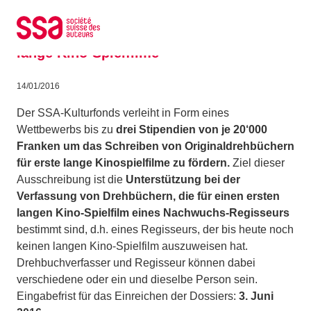
Zum Inhalt springen
NEU: Stipendien SSA 2016 für das
Schreiben von Drehbüchern für erste
lange Kino-Spielfilme
14/01/2016
Der SSA-Kulturfonds verleiht in Form eines
Wettbewerbs bis zu
drei Stipendien von je 20‘000
Franken um das Schreiben von Originaldrehbüchern
für erste lange Kinospielfilme zu fördern.
Ziel dieser
Ausschreibung ist die
Unterstützung bei der
Verfassung von Drehbüchern, die für einen ersten
langen Kino-Spielfilm eines Nachwuchs-Regisseurs
bestimmt sind, d.h. eines Regisseurs, der bis heute noch
keinen langen Kino-Spielfilm auszuweisen hat.
Drehbuchverfasser und Regisseur können dabei
verschiedene oder ein und dieselbe Person sein.
Eingabefrist für das Einreichen der Dossiers:
3.
Juni