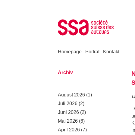
Zum Inhalt springen
Homepage
Porträt
Kontakt
Archiv
N
S
August 2026
(1)
1
Juli 2026
(2)
D
Juni 2026
(2)
u
Mai 2026
(6)
K
April 2026
(7)
I